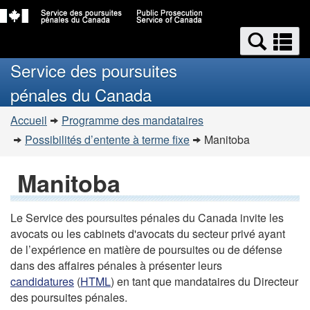
Passer
Passer
Recherche
au
à
Re
et
contenu
la
et
Service des poursuites
principal
version
menus
m
HTML
pénales du Canada
simplifiée
Vous
Accueil
Programme des mandataires
êtes
Possibilités d’entente à terme fixe
Manitoba
ici
:
Manitoba
Le Service des poursuites pénales du Canada invite les
avocats ou les cabinets d'avocats du secteur privé ayant
de l’expérience en matière de poursuites ou de défense
dans des affaires pénales à présenter leurs
candidatures
(
HTML
) en tant que mandataires du Directeur
des poursuites pénales.